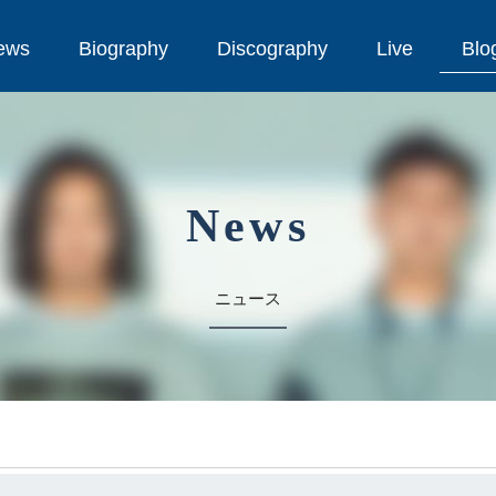
ews
Biography
Discography
Live
Blo
ews
Biography
Discography
Live
Blo
News
ニュース