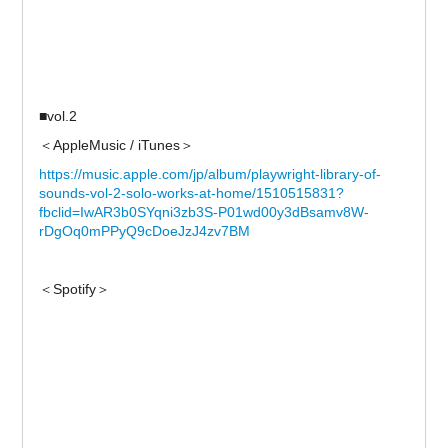
■vol.2
＜AppleMusic / iTunes＞
https://music.apple.com/jp/album/playwright-library-of-
sounds-vol-2-solo-works-at-home/1510515831?
fbclid=IwAR3b0SYqni3zb3S-P01wd00y3dBsamv8W-
rDgOq0mPPyQ9cDoeJzJ4zv7BM
＜Spotify＞