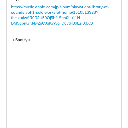
https://music.apple.com/jp/album/playwright-library-of-
sounds-vol-1-solo-works-at-home/1510513928?
fbclid=IwAR0RJU59Oj5bf_Spa0Lu11N-
BM5gpnGKNw2sCJqKvWgiiD8vtPB9Esi33XQ
＜Spotify＞