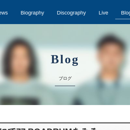
ews
Biography
Discography
Live
Blo
ews
Biography
Discography
Live
Blo
Blog
ブログ