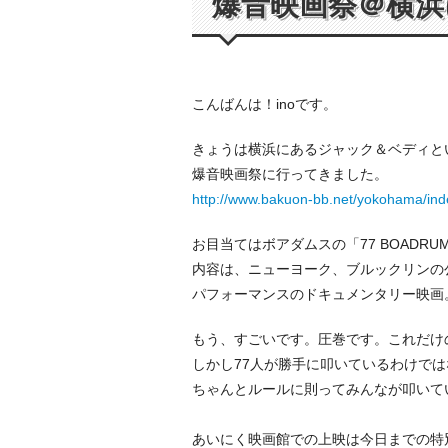
爆音映画祭＠横浜に
こんばんは！inoです。
きょうは横浜にあるジャック＆ベディと
爆音映画祭に行ってきました。
http://www.bakuon-bb.net/yokohama/ind
お目当てはボアダムスの「77 BOADRU
内容は、ニューヨーク、ブルックリンの公
パフォーマンスのドキュメンタリー映画
もう、すごいです。圧巻です。これだけ
しかし77人が勝手に叩いているわけで
ちゃんとルールに則ってみんなが叩いて
あいにく映画館での上映は今日までの特