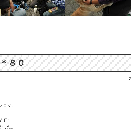
８０＊８０
2
フェで、
。
います～！
しかった。