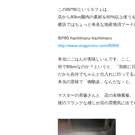
この80*80というカフェは、
店から80km圏内の素材を80%以上使
横浜ではちょっと有名な地産地消フード
80*80 hachimaru hachimaru
http://www.magocoro.com/8080/
本当にごはんが美味しいんです、ここ。
何で80kmなのか？というと、「気軽に
だから自分でちゃんと仕入れに行っ
本当の意味で「御馳走」なんだな～と
マスターの斉藤さんと、店の名物看板。
彼のフランクな感じが店の雰囲気に出て