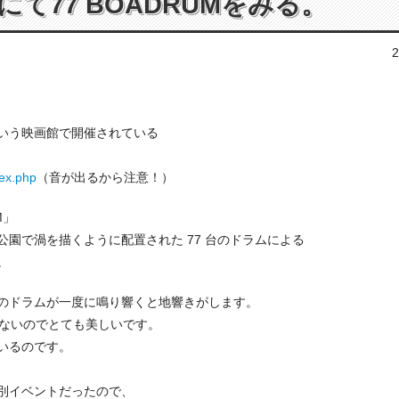
て77 BOADRUMをみる。
2
いう映画館で開催されている
ex.php
（音が出るから注意！）
M」
園で渦を描くように配置された 77 台のドラムによる
。
のドラムが一度に鳴り響くと地響きがします。
はないのでとても美しいです。
いるのです。
別イベントだったので、