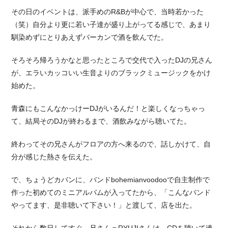
その日のイベントは、派手めのR&Bが中心で、当時若かった
（笑）自分より更に若い子達が盛り上がってる感じで、あまり
馴染めずにとりあえずバーカンで酒を飲んでた。
そろそろ帰ろうかなと思ったところで交代で入ったDJの兄さん
が、エラいカッコいい生音よりのブラックミュージックをかけ
始めた。
青森にもこんなかっけーDJがいるんだ！と楽しくなっちゃっ
て、結局そのDJが終わるまで、酒飲みながら聴いてた。
終わってその兄さんがフロアの方へ来るので、話しかけて、自
分が感じた熱さを伝えた。
で、ちょうどカバンに、バンドbohemianvoodooで自主制作で
作った初めてのミニアルバムが入ってたから、「こんなバンド
やってます、是非聴いて下さい！」と渡して、店を出た。