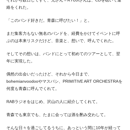
それから数日してすぐ、兄さん＝RYUJIさんは、CDを聴いて連
絡をくれた。
「このバンド好きだ。青森に呼びたい！」と。
まだ集客力もない無名のバンドを、経費をかけてイベントに呼
ぶのは本来リスクだけど、音楽と、想いで、呼んでくれた。
そしてその想いは、バンドにとって初めてのツアーとして、翌
年に実現した。
偶然の出会いだったけど、それから今日まで、
bohemianvoodooやマスバシ、PRIMITIVE ART ORCHESTRAを
何度も青森に呼んでくれて。
RABラジオをはじめ、沢山の人に紹介してくれて。
青森でも東京でも、たまに会っては酒を酌み交わして。
そんな日々を過ごしてるうちに、あっという間に10年が経って