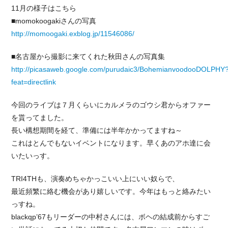
11月の様子はこちら
■momokoogakiさんの写真
http://momoogaki.exblog.jp/11546086/
■名古屋から撮影に来てくれた秋田さんの写真集
http://picasaweb.google.com/purudaic3/BohemianvoodooDOLPHY
feat=directlink
今回のライブは７月くらいにカルメラのゴウシ君からオファー
を貰ってました。
長い構想期間を経て、準備には半年かかってますね～
これはとんでもないイベントになります。早くあのアホ達に会
いたいっす。
TRI4THも、演奏めちゃかっこいい上にいい奴らで、
最近頻繁に絡む機会があり嬉しいです。今年はもっと絡みたい
っすね。
blackqp’67もリーダーの中村さんには、ボヘの結成前からすご