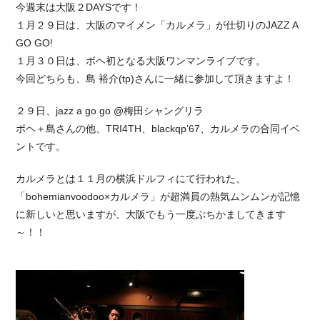
今週末は大阪２DAYSです！
１月２９日は、大阪のマイメン「カルメラ」が仕切りのJAZZ A
GO GO!
１月３０日は、ボヘ初となる大阪ワンマンライブです。
今回どちらも、島 裕介(tp)さんに一緒に参加して頂きますよ！
２９日、jazz a go go @梅田シャングリラ
ボヘ＋島さんの他、TRI4TH、blackqp’67、カルメラの合同イベ
ントです。
カルメラとは１１月の横浜ドルフィにて行われた、
「bohemianvoodoo×カルメラ」が超満員の熱気ムンムンが記憶
に新しいと思いますが、大阪でもう一度ぶちかましてきます
～！！