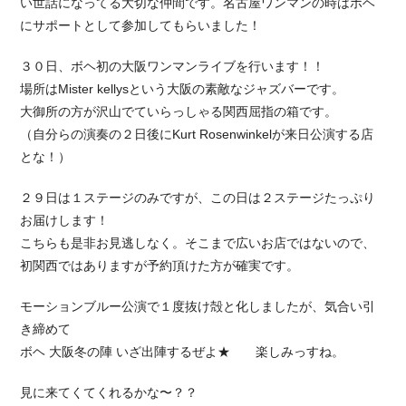
い世話になってる大切な仲間です。名古屋ワンマンの時はボヘ
にサポートとして参加してもらいました！
３０日、ボヘ初の大阪ワンマンライブを行います！！
場所はMister kellysという大阪の素敵なジャズバーです。
大御所の方が沢山でていらっしゃる関西屈指の箱です。
（自分らの演奏の２日後にKurt Rosenwinkelが来日公演する店
とな！）
２９日は１ステージのみですが、この日は２ステージたっぷり
お届けします！
こちらも是非お見逃しなく。そこまで広いお店ではないので、
初関西ではありますが予約頂けた方が確実です。
モーションブルー公演で１度抜け殻と化しましたが、気合い引
き締めて
ボヘ 大阪冬の陣 いざ出陣するぜよ★ 楽しみっすね。
見に来てくてくれるかな〜？？