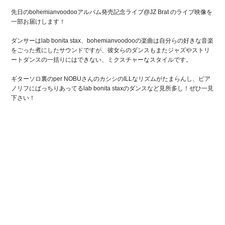
先日のbohemianvoodooアルバム発売記念ライブ@JZ Brat のライブ映像を
一部お届けします！
ダンサーはlab bonita stax、bohemianvoodooの楽曲は自分らの好きな音楽
をごった煮にしたサウンドですが、彼女らのダンスもまたジャズやストリ
ートダンスの一括りにはできない、ミクスチャーなスタイルです。
ギターソロ裏のper NOBUさんのカシシのILLなリズムがたまらんし、ピア
ノリフにばっちりあってるlab bonita staxのダンスなど見所多し！ぜひ一見
下さい！