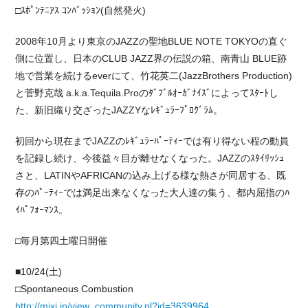
□ｽﾎﾟﾝﾃﾆｱｽ ｺﾝﾊﾞｯｼｮﾝ(自然発火)
2008年10月より東京のJAZZの聖地BLUE NOTE TOKYOの直ぐ
側に位置し、日本のCLUB JAZZ界の伝説の箱、南青山 BLUE跡
地で営業を続けるeverにて、竹花英二(JazzBrothers Production)
と菅野克哉 a.k.a.Tequila.Proのﾀﾞﾌﾞﾙｵｰｶﾞﾅｲｽﾞによってｽﾀｰﾄし
た、新旧織り交ざったJAZZYなﾚｷﾞｭﾗｰﾌﾟﾛｸﾞﾗﾑ。
初回から現在までJAZZのﾚｷﾞｭﾗｰﾊﾟｰﾃｨｰでは有り得ない程の動員
を記録し続け、今後益々目が離せなくなった。JAZZのｽﾀｲﾘｯｼｭ
さと、LATINやAFRICANの込み上げる様な熱さが同居する、既
存のﾊﾟｰﾃｨｰでは満足出来なくなった大人達の集う、都内屈指のﾊ
ｲﾊﾟﾌｫｰﾏﾝｽ。
□毎月第四土曜日開催
■10/24(土)
□Spontaneous Combustion
http://mixi.jp/view_community.pl?id=3639964