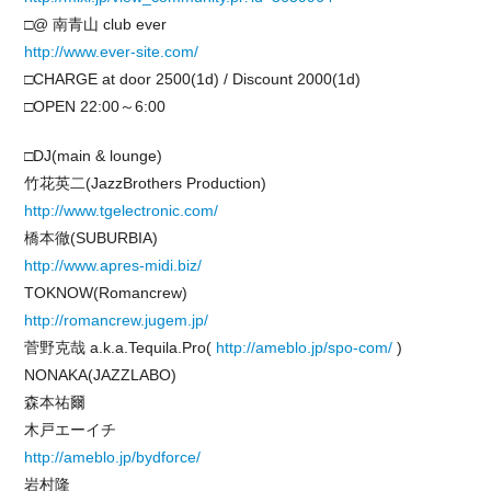
□@ 南青山 club ever
http://www.ever-site.com/
□CHARGE at door 2500(1d) / Discount 2000(1d)
□OPEN 22:00～6:00
□DJ(main & lounge)
竹花英二(JazzBrothers Production)
http://www.tgelectronic.com/
橋本徹(SUBURBIA)
http://www.apres-midi.biz/
TOKNOW(Romancrew)
http://romancrew.jugem.jp/
菅野克哉 a.k.a.Tequila.Pro(
http://ameblo.jp/spo-com/
)
NONAKA(JAZZLABO)
森本祐爾
木戸エーイチ
http://ameblo.jp/bydforce/
岩村隆