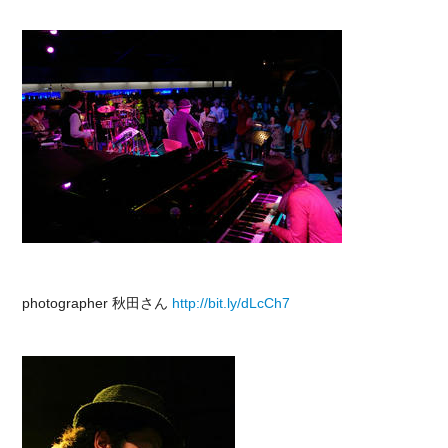
photographer 秋田さん
http://bit.ly/dLcCh7