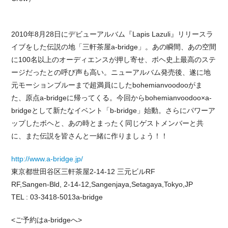
2010年8月28日にデビューアルバム『Lapis Lazuli』リリースラ
イブをした伝説の地「三軒茶屋a-bridge」。あの瞬間、あの空間
に100名以上のオーディエンスが押し寄せ、ボヘ史上最高のステ
ージだったとの呼び声も高い。ニューアルバム発売後、遂に地
元モーションブルーまで超満員にしたbohemianvoodooがま
た、原点a-bridgeに帰ってくる。今回からbohemianvoodoo×a-
bridgeとして新たなイベント「b-bridge」始動。さらにパワーア
ップしたボヘと、あの時とまったく同じゲストメンバーと共
に、また伝説を皆さんと一緒に作りましょう！！
http://www.a-bridge.jp/
東京都世田谷区三軒茶屋2-14-12 三元ビルRF
RF,Sangen-Bld, 2-14-12,Sangenjaya,Setagaya,Tokyo,JP
TEL : 03-3418-5013a-bridge
<ご予約はa-bridgeへ>