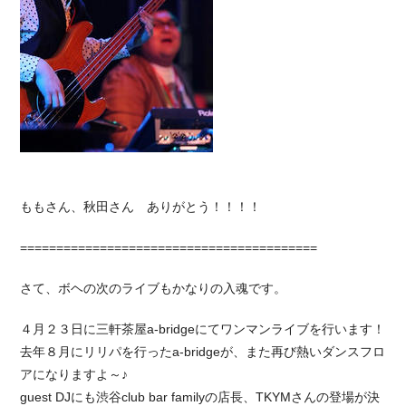
ももさん、秋田さん ありがとう！！！！
=========================================
さて、ボヘの次のライブもかなりの入魂です。
４月２３日に三軒茶屋a-bridgeにてワンマンライブを行います！
去年８月にリリパを行ったa-bridgeが、また再び熱いダンスフロ
アになりますよ～♪
guest DJにも渋谷club bar familyの店長、TKYMさんの登場が決