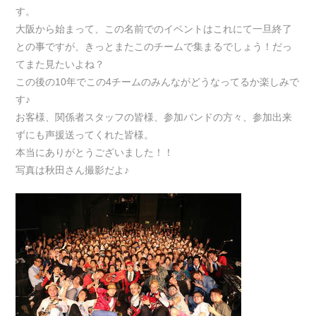
す。
大阪から始まって、この名前でのイベントはこれにて一旦終了
との事ですが、きっとまたこのチームで集まるでしょう！だっ
てまた見たいよね？
この後の10年でこの4チームのみんながどうなってるか楽しみで
す♪
お客様、関係者スタッフの皆様、参加バンドの方々、参加出来
ずにも声援送ってくれた皆様。
本当にありがとうございました！！
写真は秋田さん撮影だよ♪