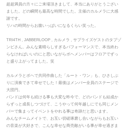
超超満員の方々にご来場頂きまして、本当にありがとうござい
ました。どの瞬間も最高な時間でした。主催のカルメラに大感
謝です。
リハの時間からお腹いっぱいになるくらい笑った。
TRI4TH , JABBERLOOP , カルメラ , サプライズゲストのタブゾ
ンビさん。みんな素晴らしすぎるパフォーマンスで、本当終わ
らなければいいのにと思いながらボヘメンバーはフロアでずっ
と盛り上がってました。笑
カルメラとボヘで共同作曲した「ルート・ワン」も、ひさしぶ
りに演奏できて幸せでした！最後はメンバー全員のステージで
大団円。
バンドは何年も続ける事も大変な昨今で、どのバンドも結成か
らずっと成長しつづけて、こうやって何年越しにでも同じメン
バーで集まってイベントをやれる事は奇跡だと思います。
みんなチームメイトで、お互い切磋琢磨し合いながらもお互い
の音楽が大好きで、こんな幸せな商売敵がいる事が幸せ過ぎま