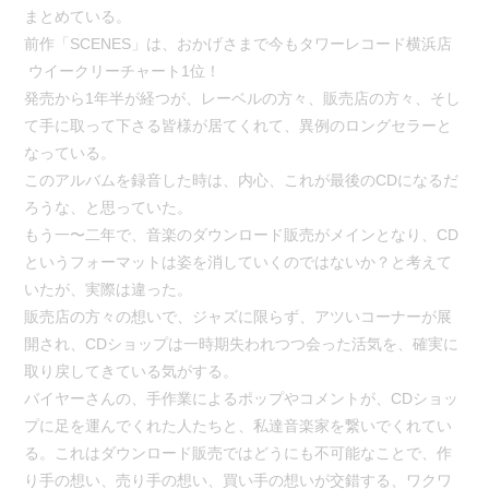
まとめている。
前作「SCENES」は、おかげさまで今もタワーレコード横浜店
ウイークリーチャート1位！
発売から1年半が経つが、レーベルの方々、販売店の方々、そし
て
手に取って下さる皆様が居てくれて、異例のロングセラーと
なって
いる。
このアルバムを録音した時は、内心、これが最後のCDになるだ
ろ
うな、と思っていた。
もう一〜二年で、音楽のダウンロード販売がメインとなり、CD
と
いうフォーマットは姿を消していくのではないか？と考えて
いたが
、実際は違った。
販売店の方々の想いで、ジャズに限らず、アツいコーナーが展
開さ
れ、CDショップは一時期失われつつ会った活気を、確実に
取り戻
してきている気がする。
バイヤーさんの、手作業によるポップやコメントが、CDショッ
プ
に足を運んでくれた人たちと、私達音楽家を繋いでくれてい
る。こ
れはダウンロード販売ではどうにも不可能なことで、作
り手の想い
、売り手の想い、買い手の想いが交錯する、ワクワ