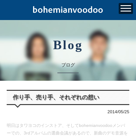
Blog
ブログ
作り手、売り手、それぞれの想い
2014/05/25
明日はタワヨコのインストア、そしてbohemianvoodo
oメンバ
ーでの、3rdアルバムの選曲会議があるので、新曲のデ
モ音源を