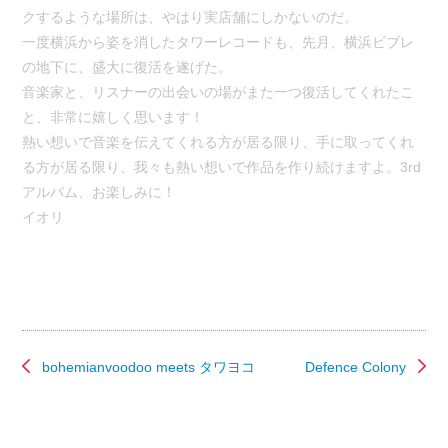
クするような場
所は、やはり実店舗にしかないのだ。
一度横浜から姿を消したタワーレコードも、先月、横浜ビブレ
の地
下に、盛大に復活を遂げた。
音楽家と、リスナーの出会いの場がまた一つ復活してくれたこ
と、
非常に嬉しく思います！
熱い想いで音楽を伝えてくれる方が居る限り、手に取ってくれ
る方
が居る限り、我々も熱い想いで作品を作り続けますよ。3rd
アル
バム、お楽しみに！
イオリ
bohemianvoodoo meets タワヨコ
Defence Colony