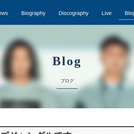
ews
Biography
Discography
Live
Blo
ews
Biography
Discography
Live
Blo
Blog
ブログ