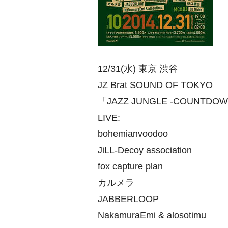
12/31(水) 東京 渋谷
JZ Brat SOUND OF TOKYO
「JAZZ JUNGLE -COUNTDOW
LIVE:
bohemianvoodoo
JiLL-Decoy association
fox capture plan
カルメラ
JABBERLOOP
NakamuraEmi & alosotimu