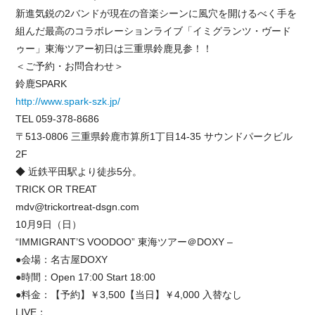
新進気鋭の2バンドが現在の音楽シーンに風穴を開けるべく手を
組んだ最高のコラボレーションライブ「イミグランツ・ヴード
ゥー」東海ツアー初日は三重県鈴鹿見参！！
＜ご予約・お問合わせ＞
鈴鹿SPARK
http://www.spark-szk.jp/
TEL 059-378-8686
〒513-0806 三重県鈴鹿市算所1丁目14-35 サウンドパークビル
2F
◆ 近鉄平田駅より徒歩5分。
TRICK OR TREAT
mdv@trickortreat-dsgn.com
10月9日（日）
“IMMIGRANT’S VOODOO” 東海ツアー＠DOXY –
●会場：名古屋DOXY
●時間：Open 17:00 Start 18:00
●料金：【予約】￥3,500【当日】￥4,000 入替なし
LIVE：