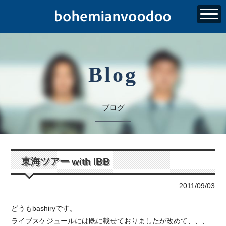
Blog
ブログ
東海ツアー with IBB
2011/09/03
どうもbashiryです。
ライブスケジュールには既に載せておりましたが改めて、、、