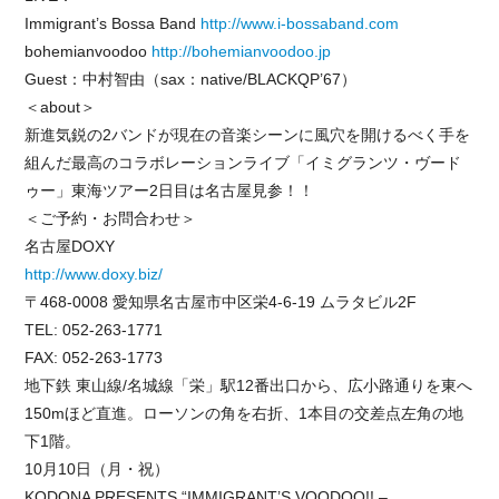
Immigrant’s Bossa Band
http://www.i-bossaband.com
bohemianvoodoo
http://bohemianvoodoo.jp
Guest：中村智由（sax：native/BLACKQP’67）
＜about＞
新進気鋭の2バンドが現在の音楽シーンに風穴を開けるべく手を
組んだ最高のコラボレーションライブ「イミグランツ・ヴード
ゥー」東海ツアー2日目は名古屋見参！！
＜ご予約・お問合わせ＞
名古屋DOXY
http://www.doxy.biz/
〒468-0008 愛知県名古屋市中区栄4-6-19 ムラタビル2F
TEL: 052-263-1771
FAX: 052-263-1773
地下鉄 東山線/名城線「栄」駅12番出口から、広小路通りを東へ
150mほど直進。ローソンの角を右折、1本目の交差点左角の地
下1階。
10月10日（月・祝）
KODONA PRESENTS “IMMIGRANT’S VOODOO!! –