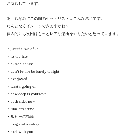
お待ちしています。
あ、ちなみにこの間のセットリストはこんな感じです。
なんとなくイメージできますかね？
個人的にも次回はもっとレアな楽曲をやりたいと思っています。
・just the two of us
・its too late
・human nature
・don’t let me be lonely tonight
・overjoyed
・what’s going on
・how deep is your love
・both sides now
・time after time
・ルビーの指輪
・long and winding road
・rock with you