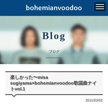
Blog
ブログ
楽しかった〜misa
sugiyama×bohemianvoodoo歌謡曲ナイ
トvol.1
2011/03/02