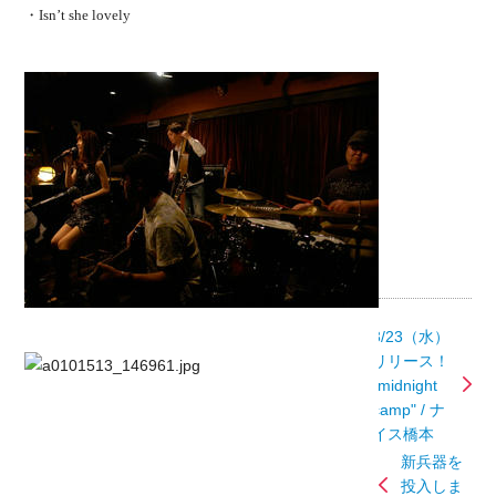
・Isn’t she lovely
3/23（水）
リリース！
"midnight
camp" / ナ
イス橋本
新兵器を
投入しま