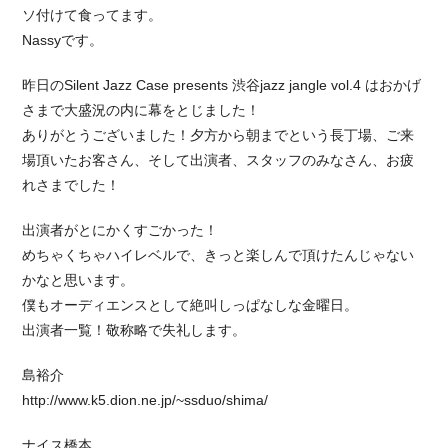
ソ付けて食ってます。
Nassyです。
昨日のSilent Jazz Case presents 渋谷jazz jangle vol.4 はおかげ
さまで大盛況の内に幕をとじました！
ありがとうございました！夕方から朝までという長丁場、ご来
場頂いたお客さん、そして出演者、スタッフのみなさん、お疲
れさまでした！
出演者がとにかくすごかった！
めちゃくちゃハイレベルで、きっと楽しんで頂けたんじゃない
かなと思います。
僕もオーディエンスとして絶叫しっぱなしな金曜日。
出演者一覧！敬称略で失礼します。
島裕介
http://www.k5.dion.ne.jp/~ssduo/shima/
ナイス橋本