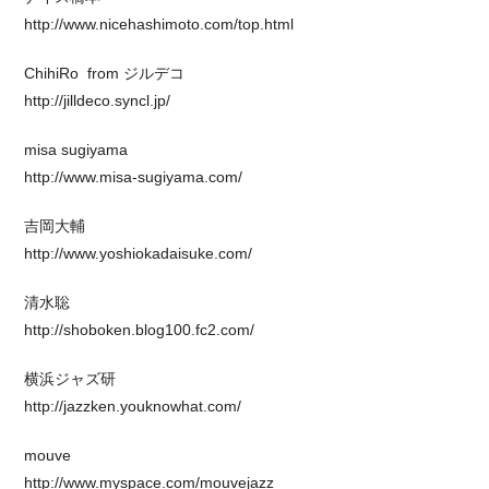
http://www.nicehashimoto.com/top.html
ChihiRo from ジルデコ
http://jilldeco.syncl.jp/
misa sugiyama
http://www.misa-sugiyama.com/
吉岡大輔
http://www.yoshiokadaisuke.com/
清水聡
http://shoboken.blog100.fc2.com/
横浜ジャズ研
http://jazzken.youknowhat.com/
mouve
http://www.myspace.com/mouvejazz