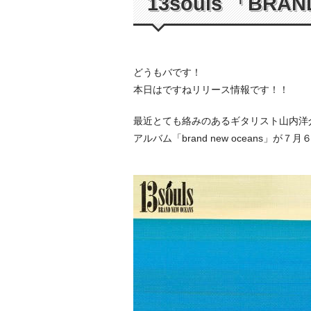
13souls 「BR
どうもバです！
本日はですねリリース情報です！！
最近とても絡みのあるギタリスト山内洋介改
アルバム「brand new oceans」が７