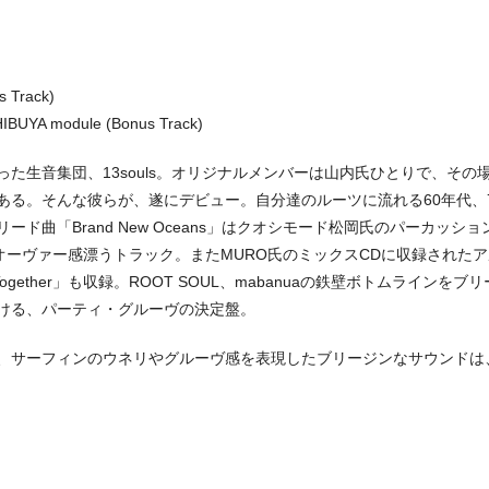
s Track)
IBUYA module (Bonus Track)
た生音集団、13souls。オリジナルメンバーは山内氏ひとりで、その
ある。そんな彼らが、遂にデビュー。自分達のルーツに流れる60年代、
曲「Brand New Oceans」はクオシモード松岡氏のパーカッショ
オーヴァー感漂うトラック。またMURO氏のミックスCDに収録された
 Together」も収録。ROOT SOUL、mabanuaの鉄壁ボトムラインをブ
ける、パーティ・グルーヴの決定盤。
、サーフィンのウネリやグルーヴ感を表現したブリージンなサウンドは