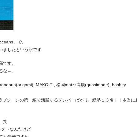
ceans」で、
いましたという訳です
高です。
るな～。
(origami), MAKO-T , 松岡matzz高廣(quasimode), bashiry
め、渋谷のクラブシーンの第一線で活躍するメンバーばかり、総勢１３名！！本当に13
。笑
ジェクトなんだけど
ても豪華ですね。