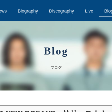
ews
Biography
Discography
Live
Blo
ews
Biography
Discography
Live
Blo
Blog
ブログ