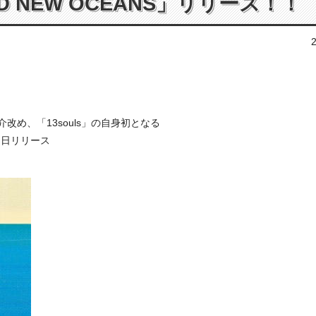
AND NEW OCEANS」リリース！！
め、「13souls」の自身初となる
月６日リリース