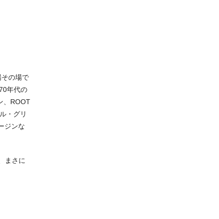
場その場で
70年代の
ン、ROOT
アル・グリ
リージンな
、まさに