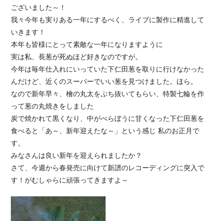
ございました～！
我々今年も実りある一年にするべく、ライブに製作に精進して
いきます！
本年も皆様にとって素敵な一年になりますように
実は私、長葱が死ぬほど好きなのですが。
今年は毎年仕入れにいっていた下仁田葱を取りに行けなかった
んだけど、近くのスーパーでいい葱を見つけました。ほら。
なので新年早々、檜の丸太をぶち抜いてもらい、特製七輪を作
って葱の丸焼きをしました
炭で焼かれて黒くなり、中がべらぼうに甘くなった下仁田葱を
食べると「あ～、新年迎えたな～」という感じ 私のお正月で
す。
みなさんは良い新年を迎えられましたか？
さて、今週から春発売に向けて新譜のレコーディングに突入で
す！がむしゃらに頑張ってきますよ～