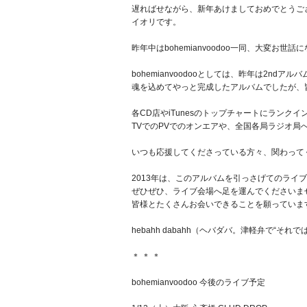
遅ればせながら、新年あけましておめでとうご
イオリです。
昨年中はbohemianvoodoo一同、大変お世話
bohemianvoodooとしては、昨年は2ndア
魂を込めてやっと完成したアルバムでしたが、
各CD店やiTunesのトップチャートにランク
TVでのPVでのオンエアや、全国各局ラジオ
いつも応援してくださっている方々、関わって
2013年は、このアルバムを引っさげてのライ
ぜひぜひ、ライブ会場へ足を運んでくださいま
皆様とたくさんお会いできることを願っていま
hebahh dabahh（ヘバダバ。津軽弁で“そ
＊ ＊ ＊
bohemianvoodoo 今後のライブ予定