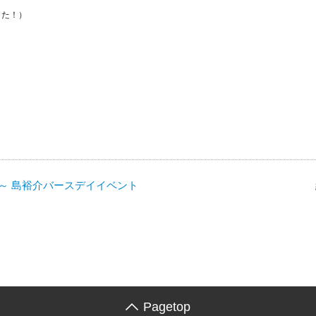
ました！）
O GO ～ 島裕介バースデイイベント
Pagetop