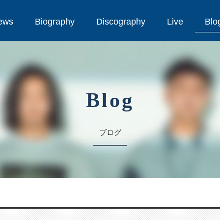
ews
Biography
Discography
Live
Blo
ews
Biography
Discography
Live
Blo
Blog
ブログ