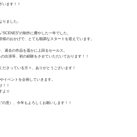
ざいます！！
になりました。
ルバム“SCENES”の制作に費やした一年でした。
皆様のおかげで、とても順調なスタートを迎えています。
イン、過去の作品を遥かに上回るセールス。
局への出演等、初の経験をさせていただいております！！
くださっている方々、ありがとうございます！
ブやイベントを企画していきます。
せ！！
すよ☆
れでは”の意）、今年もよろしくお願いします！！