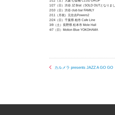
1/12（土）大阪 心斎橋 CLUD DROP
1/27（日）渋谷 JZ Brat（SOLD OUTとなり
2/10（日）渋谷 club bar FAMILY
2/11（月祝）元住吉Powers2
2/24（日）千葉県 柏市 Cafe Line
3/9（土）長野県 松本市 Mole Hall
4/7（日）Motion Blue YOKOHAMA
カルメラ presents JAZZ A G