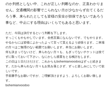
のか判然としない中、これが正しい判断なのか、正直わかりま
せん。交通機関の影響でこられない方が少なからず出てくるだ
ろう事、来られたとしても皆様の安全が担保できないであろう
事など、中止にする理由はいくらでもあると思います。
ただ、今回は決行するという判断を下します。
すっごくもやもやしています。全然言葉になんないです。でもやります。
やるからには皆様によかったよって言って貰えるよう頑張ります。ご来場
の方々はご無理のない範囲でお願いします。本当にお願いします。
何も決まってないけど、来られない方々も、もぎってないチケットは捨て
ずに取っておいて下さい。なにかしら措置をとる検討をします。
この日は１日だけだけど、これからもbohemianvoodooはずっと続きま
す。だから来られない方々もお気を落とさず、ずっと楽しみにしていて欲
しいです。
手前勝手なお願いですが、ご理解頂けますよう、よろしくお願い致しま
す。
bohemianvoodoo