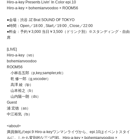
Hiro-a-key Presents Livin’ In Color epi.10
Hiro-a-key × bohemianvoodoo × ROOM56
●会場：渋谷 JZ Brat SOUND OF TOKYO
●時間：Open／18:00 , Start／19:00 , Close／22:00
●料金：予約￥3,000 当日￥3,500（ドリンク別）※スタンディング・自由
席
[LIVE]
Hiro-a-key（vo）
bohemianvoodoo
ROOM56
小林岳五郎（p,key,sampler,etc）
乾 修一郎（g,vocoder）
高澤 綾（tp）
山本裕之（b）
山内陽一朗（ds）
Guest
浦 宏徳（as）
中江裕気（ts）
<about>
満員御礼のepi.9 Hiro-a-keyワンマンライヴから、epi.10はイベントスタイ
ルに。しかも変則的な三つ巴戦。Hiro-a-key × bohemianvoodoo ×