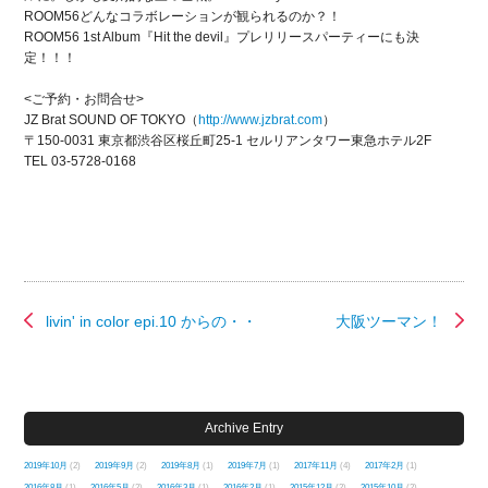
ROOM56どんなコラボレーションが観られるのか？！
ROOM56 1st Album『Hit the devil』プレリリースパーティーにも決
定！！！
<ご予約・お問合せ>
JZ Brat SOUND OF TOKYO（
http://www.jzbrat.com
）
〒150-0031 東京都渋谷区桜丘町25-1 セルリアンタワー東急ホテル2F
TEL 03-5728-0168
livin' in color epi.10 からの・・
大阪ツーマン！
Archive Entry
2019年10月
(2)
2019年9月
(2)
2019年8月
(1)
2019年7月
(1)
2017年11月
(4)
2017年2月
(1)
2016年8月
(1)
2016年5月
(2)
2016年3月
(1)
2016年2月
(1)
2015年12月
(2)
2015年10月
(2)