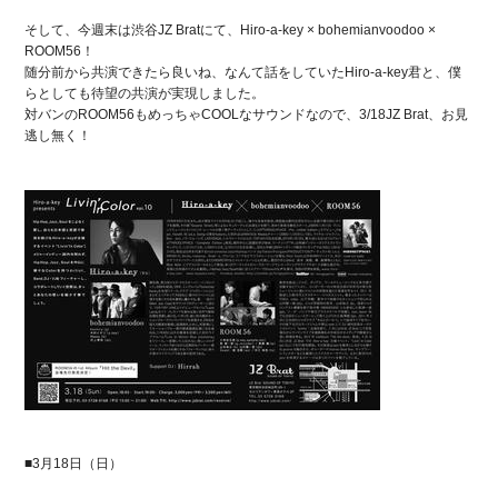
そして、今週末は渋谷JZ Bratにて、Hiro-a-key × bohemianvoodoo ×
ROOM56！
随分前から共演できたら良いね、なんて話をしていたHiro-a-key君と、僕
らとしても待望の共演が実現しました。
対バンのROOM56もめっちゃCOOLなサウンドなので、3/18JZ Brat、お見
逃し無く！
■3月18日（日）