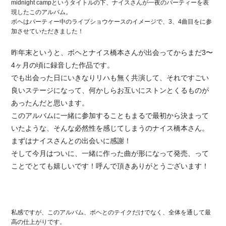
midnight campというタイトルの下、ナイスさんが一夜のパーティーを表
現したこのアルバム。
ボヘはパーティー中のライブショウケースのイメージで、3、4曲目をに参
加させていただきました！
昨年末というと、ボヘとナイス橋本さんが出会ってからまだ3〜
4ヶ月の頃に録音した作品です。
でも出会った日にいきなりリハも無く共演して、それですごい
良いステージになって、何かしらお互いにストンとくるものが
あったんだと思います。
このアルバムに一緒に参加することもまるで最初から決まって
いたような、そんな必然性を感じてしまうのナイス橋本さん。
まずはナイスさんとの出会いに感謝！
そして今月はついに、一緒に作った曲が形になって発売、って
ことでとても嬉しいです！呼んで頂きありがとうございます！
私感ですが、このアルバム、ボヘとのテイクだけでなく、全体を通して最
高の仕上がりです。