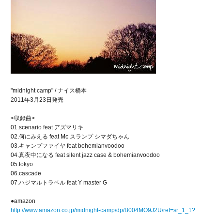
"midnight camp" / ナイス橋本
2011年3月23日発売
<収録曲>
01.scenario feat アズマリキ
02.何にみえる feat Mc スランプ シマダちゃん
03.キャンプファイヤ feat bohemianvoodoo
04.真夜中になる feat silent jazz case & bohemianvoodoo
05.tokyo
06.cascade
07.ハジマルトラベル feat Y master G
●amazon
http://www.amazon.co.jp/midnight-camp/dp/B004MO9J2U/ref=sr_1_1?