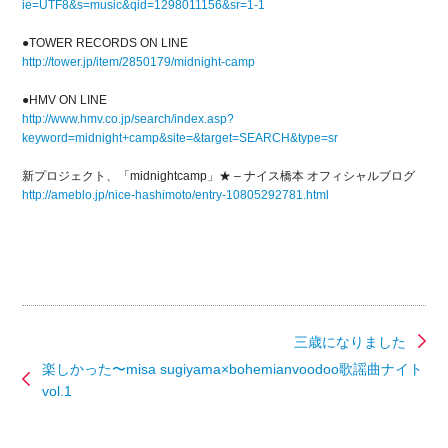
ie=UTF8&s=music&qid=1298011156&sr=1-1
●TOWER RECORDS ON LINE
http://tower.jp/item/2850179/midnight-camp
●HMV ON LINE
http://www.hmv.co.jp/search/index.asp?
keyword=midnight+camp&site=&target=SEARCH&type=sr
新プロジェクト、「midnightcamp」★ – ナイス橋本 オフィシャルブログ
http://ameblo.jp/nice-hashimoto/entry-10805292781.html
三歳になりました
楽しかった〜misa sugiyama×bohemianvoodoo歌謡曲ナイト
vol.1