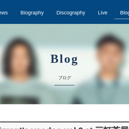
ews
Biography
Discography
Live
Blo
ews
Biography
Discography
Live
Blo
Blog
ブログ