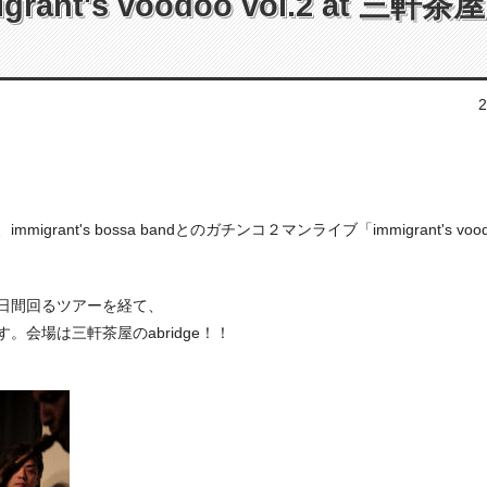
rant's voodoo vol.2 at 三軒茶屋
2
ant's bossa bandとのガチンコ２マンライブ「immigrant's voo
日間回るツアーを経て、
。会場は三軒茶屋のabridge！！