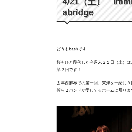
4/21（土） immig
abridge
どうもbashです
桜もひと段落した今週末２１日（土）は、immigr
第２回です！
去年西麻布での第一回、東海を一緒に３
僕ら２バンドが愛してるホームに帰ります