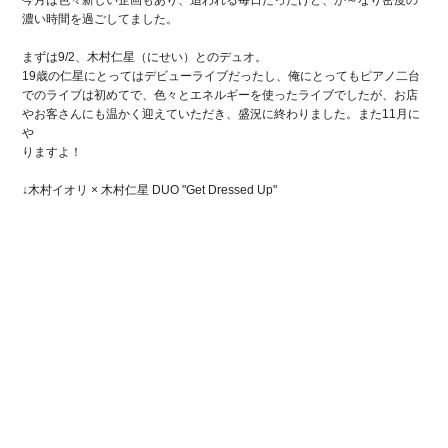
今月は色々新しい企画もあり、追われる毎日だったけど、か～なり密度の
濃い時間を過ごしてました。
まずは9/2、木村仁星（にせい）とのデュオ。
19歳の仁星にとってはデビューライブだったし、俺にとってもピアノ二台
でのライブは初めてで、色々とエネルギーを使ったライブでしたが、お店
やお客さんにも温かく迎えていただき、盛況に終わりました。また11月に
や
りますよ！
↓木村イオリ × 木村仁星 DUO "Get Dressed Up"