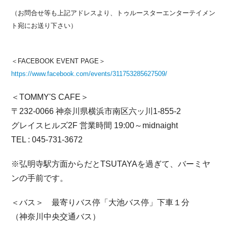
（お問合せ等も上記アドレスより、トゥルースターエンターテイメン
ト宛にお送り下さい）
＜FACEBOOK EVENT PAGE＞
https://www.facebook.com/events/311753285627509/
＜TOMMY'S CAFE＞
〒232-0066 神奈川県横浜市南区六ッ川1-855-2
グレイスヒルズ2F 営業時間 19:00～midnaight
TEL : 045-731-3672
※弘明寺駅方面からだとTSUTAYAを過ぎて、バーミヤ
ンの手前です。
＜バス＞ 最寄りバス停「大池バス停」下車１分
（神奈川中央交通バス）