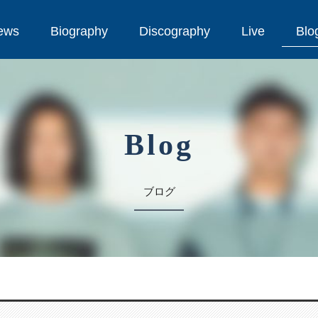
ews
Biography
Discography
Live
Blo
ews
Biography
Discography
Live
Blo
Blog
ブログ