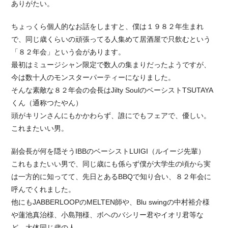
ありがたい。
ちょっくら個人的なお話をしますと、僕は１９８２年生まれ
で、同じ歳くらいの頑張ってる人集めて居酒屋で只飲むという
「８２年会」という会があります。
最初はミュージシャン限定で数人の集まりだったようですが、
今は数十人のモンスターパーティーになりました。
そんな素敵な８２年会の会長はJilty Soulのベーシスト
TSUTAYA
くん（通称つたやん）
頭がキリンさんにもかかわらず、誰にでもフェアで、優しい。
これまたいい男。
副会長が何を隠そうIBBのベーシストLUIGI（ルイージ先輩）
これもまたいい男で、同じ歳にも係らず僕が大学生の頃から実
は一方的に知ってて、先日とあるBBQで知り合い、８２年会に
呼んでくれました。
他にもJABBERLOOPのMELTEN師や、Blu swingの中村裕介様
や蓮池真治様、小島翔様、ボヘのバシリー君やイオリ君等な
ど、大体同じ歳の人。