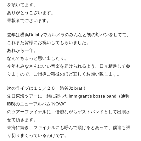
を頂いてます。
ありがとうございます。
果報者でございます。
去年は横浜Dolphyでカルメラのみんなと初の対バンをしてて、
これまた皆様にお祝いしてもらいました。
あれから一年。
なんてちょっと思い出したり。
今年もみなさんにいい音楽を届けられるよう、日々精進して参
りますので、ご指導ご鞭撻のほど宜しくお願い致します。
次のライブは１１／２０ 渋谷Jz brat！
先日東海ツアーに一緒に廻ったImmigrant's bossa band（通称
IBB)のニューアルバム”NOVA"
のツアーファイナルに、僭越ながらゲストバンドとして出演さ
せて頂きます。
東海に続き、ファイナルにも呼んで頂けるとあって、僕達も張
り切りまくっているわけです。