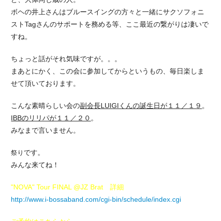
ボヘの井上さんはブルースイングの方々と一緒にサクソフォニ
ストTagさんのサポートを務める等、ここ最近の繋がりは凄いで
すね。
ちょっと話がそれ気味ですが。。。
まあとにかく、この会に参加してからというもの、毎日楽しま
せて頂いております。
こんな素晴らしい会の
副会長LUIGIくんの誕生日が１１／１９
。
IBBのリリパが１１／２０
。
みなまで言いません。
です。
祭り
みんな来てね！
"NOVA" Tour FINAL @JZ Brat 詳細
http://www.i-bossaband.com/cgi-bin/schedule/index.cgi