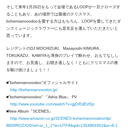
そして来年1月26日をもって会場であるLOOPが一旦
クローズす
ることもあり、あの場所では最後のクリスマス
。
bohemianvoodooを愛する方はもちろん、
LOOPを愛してきたダ
ンスミュージックラヴァーにも是
非足を運んでいただきたいと
思っています。
レジデントのDJ MOCHIZUKI、Masayoshi KIMURA、
TOKUKAZU、KAMIYAも渾身の
プレイで酔わせ、おもてなしし
ますので、お見逃し、お聴
き逃しなく！ともにクリスマスの夜
を駆け抜けましょう！
！
■"bohemianvoodoo"オフィシャルサイト
http://bohemianvoodoo.jp/
■"bohemianvoodoo" 『Adria Blue』 PV
http://www.youtube.com/
watch?v=gjDrEdEzfQc
■New Album『SCENES』
http://www.amazon.co.jp/
SCENES-bohemianvoodoo/dp/
B009ROZX20/
ref=sr_1_1?ie=UTF8&qid=1354
869352&sr=8-1