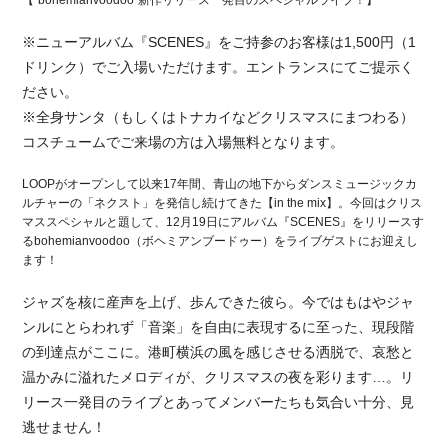
【"bohemianvoodoo"新作リリース一発目
のスペシャルライブ！】
※ニューアルバム『SCENES』をご持参のお客様は1
,500円（1
ドリンク）でご入場いただけます。エント
ランスにてご提示く
ださい。
※全身サンタ（もしくはトナカイなどクリスマスにまつわ
る）
コスチュームでご来場の方は入場無料となります。
LOOPがオープンして以来17年間、青山の地下からダ
ンスミュージックカ
ルチャーの「ネクスト」を発信し続け
てきた【in the mix】。今回はクリス
マススペシャルと題して、12月
19日にアルバム『SCENES』をリリースす
るboh
emianvoodoo（ボヘミアンブードゥー）をライ
ブゲストにお迎えし
ます！
ジャズを核に産声を上げ、歩んできた彼ら。今ではもはや
ジャ
ンルにとらわれず「音楽」を自由に表現するに至った
、現段階
の到達点がここに。港町横浜の風を感じさせる洒
脱で、哀愁と
温かみに溢れたメロディが、クリスマスの夜
を彩ります…。リ
リース一発目のライブとあってメンバー
たちも気合い十分、見
逃せません！