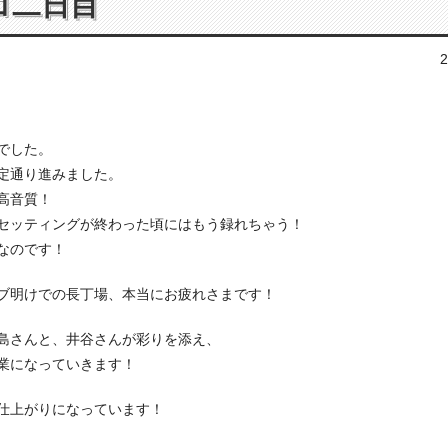
コ二日目
2
でした。
定通り進みました。
高音質！
セッティングが終わった頃にはもう録れちゃう！
なのです！
ブ明けでの長丁場、本当にお疲れさまです！
島さんと、井谷さんが彩りを添え、
業になっていきます！
仕上がりになっています！