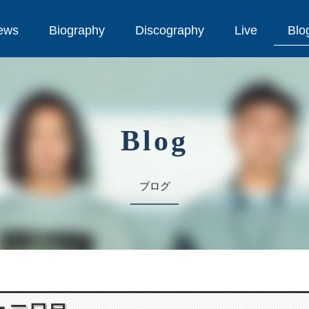
ews
Biography
Discography
Live
Blo
ews
Biography
Discography
Live
Blo
Blog
ブログ