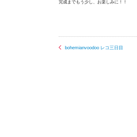
完成までもう少し、お楽しみに！！
bohemianvoodoo レコ三日目