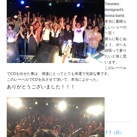
Tresmen、
Immigrant's
bossa band、
本当に素晴ら
しいショーの
一言！
彼らに恥じぬ
よう、ボヘも
頑張って参り
たいと強く思
います。
このレーベル
でCDを出せた事は、僕達にとってとても幸運で光栄な事です。
このレーベルでCDを出させて頂いて、本当によかった。
ありがとうございました！！！
2013.7.7（日）