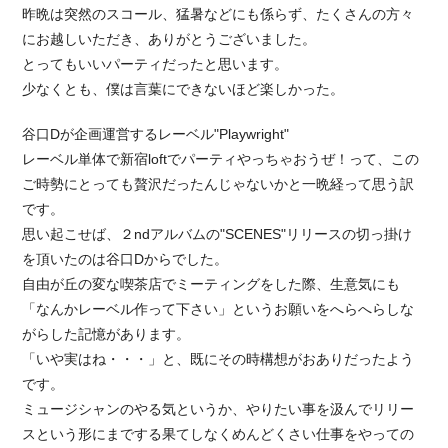
昨晩は突然のスコール、猛暑などにも係らず、たくさんの方々
にお越しいただき、ありがとうございました。
とってもいいパーティだったと思います。
少なくとも、僕は言葉にできないほど楽しかった。
谷口Dが企画運営するレーベル"Playwright"
レーベル単体で新宿loftでパーティやっちゃおうぜ！って、この
ご時勢にとっても贅沢だったんじゃないかと一晩経って思う訳
です。
思い起こせば、２ndアルバムの"SCENES"リリースの切っ掛け
を頂いたのは谷口Dからでした。
自由が丘の変な喫茶店でミーティングをした際、生意気にも
「なんかレーベル作って下さい」というお願いをへらへらしな
がらした記憶があります。
「いや実はね・・・」と、既にその時構想がおありだったよう
です。
ミュージシャンのやる気というか、やりたい事を汲んでリリー
スという形にまでする果てしなくめんどくさい仕事をやっての