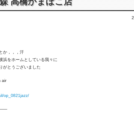
森 高橋かまぼこ店
2
とか，，，汗
横浜をホームとしている我々に
りがとうございました
ir
il/op_0821jazz/
——