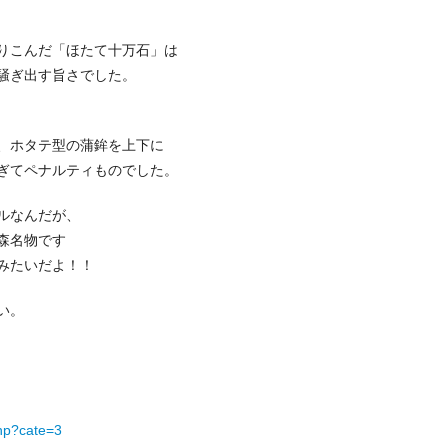
りこんだ「ほたて十万石」は
騒ぎ出す旨さでした。
、ホタテ型の蒲鉾を上下に
ぎてペナルティものでした。
ルなんだが、
森名物です
みたいだよ！！
い。
hp?cate=3