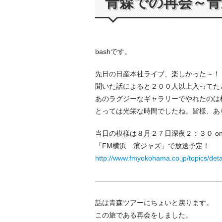
青森での再会～青
bashです。
先日の日産本社ライブ、楽しかった～！
聞いた話によると２００人以上入ってた
あのラグジーなギャラリーでやれたのは
とっては光栄な時間でしたね。皆様、あ
当日の模様は８月２７日深夜２：３０ on a
「FM横浜 濱ジャズ」で放送予定！
http://www.fmyokohama.co.jp/topics/deta
——————————————————
話は青森ツアーにちょいと戻ります。
この旅である再会をしました。