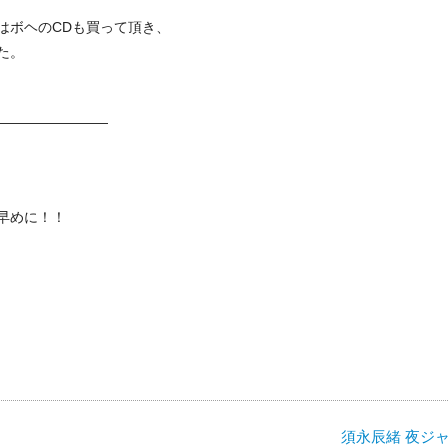
はボヘのCDも買って頂き、
した。
————————
早めに！！
須永辰緒 夜ジャズ