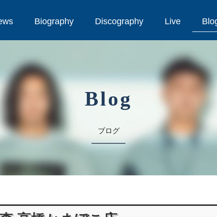
ews
Biography
Discography
Live
Blo
ews
Biography
Discography
Live
Blo
Blog
ブログ